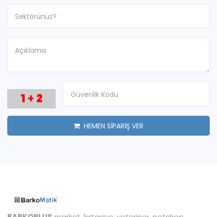
1
+
2
HEMEN SİPARİŞ VER
BARKOPLUS
market, kırtasiye, veteriner, petshop,