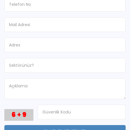
6
+
9