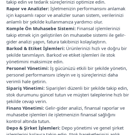
takip edin ve tedarik süreçlerinizi optimize edin.
Rapor ve Analizler:
İşletmenizin performansını anlamak
için kapsamlı rapor ve analizler sunan sistem, verilerinizi
anlamlı bir şekilde kullanmanıza yardımcı olur.
Komple Ön Muhasebe Sistemi:
Finansal işlemlerinizi
takip etmek için geliştirilen ön muhasebe sistemi ile gelir-
gider analizi yapın, fatura takibinizi kolaylaştırın.
Barkod & Etiket İşlemleri:
Ürünlerinizi hızlı ve doğru bir
şekilde tanımlayın. Barkod ve etiket işlemleri ile stok
yönetimini maksimize edin.
Personel Yönetimi:
İş gücünüzü etkili bir şekilde yönetin,
personel performansını izleyin ve iş süreçlerinizi daha
verimli hale getirin.
Sipariş Yönetimi:
Siparişleri düzenli bir şekilde takip edin,
stok durumunu güncel tutun ve müşteri taleplerine hızlı bir
şekilde cevap verin.
Finans Yönetimi:
Gelir-gider analizi, finansal raporlar ve
muhasebe işlemleri ile işletmenizin finansal sağlığını
kontrol altında tutun.
Depo & Şirket İşlemleri:
Depo yönetimi ve genel şirket
işlemlerini kolayca takip edin. Stok hareketlerinizi anlık