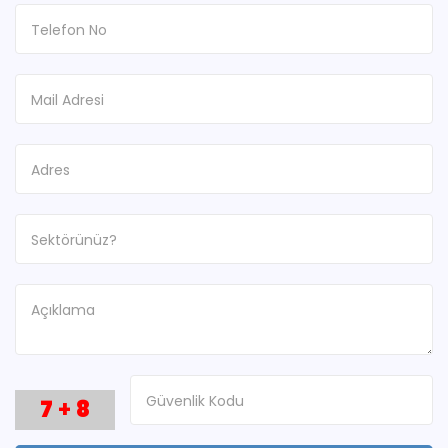
7
+
8