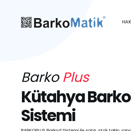
HAK
Barko
Plus
Kütahya Bark
Sistemi
BARKOPLUS Barkod Sistemi ile satış, stok takip, rapo