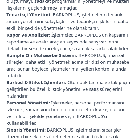
oluşturmayı, sadakat programlarını yönetmeyi ve müşteri
ilişkilerini güçlendirmeyi amaçlar.
Tedarikçi Yönetimi:
BARKOPLUS, işletmelerin tedarik
zinciri yönetimini kolaylaştırır ve tedarikçi ilişkilerini daha
etkili bir şekilde yönetmelerine olanak tanır.
Rapor ve Analizler:
İşletmeler, BARKOPLUS'un kapsamlı
raporlama ve analiz araçları sayesinde satış verilerini
detaylı bir şekilde inceleyebilir, stratejik kararlar alabilirler.
Komple Ön Muhasebe Sistemi:
BARKOPLUS, finansal
süreçleri daha etkili yönetmek adına bir dizi ön muhasebe
aracı sunar, böylece işletmeler maliyetleri kontrol altında
tutabilir.
Barkod & Etiket İşlemleri:
Otomatik tanıma ve takip için
geliştirilen bu özellik, stok yönetimi ve satış süreçlerini
hızlandırır.
Personel Yönetimi:
İşletmeler, personel performansını
izlemek, zaman yönetimini optimize etmek ve iş gücünü
verimli bir şekilde yönetmek için BARKOPLUS'u
kullanabilirler.
Sipariş Yönetimi:
BARKOPLUS, işletmelerin siparişleri
düzenli bir şekilde yönetmelerini sağlar, böylece stok