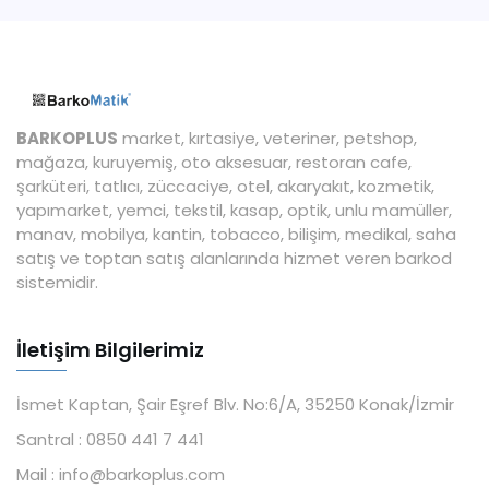
BARKOPLUS
market, kırtasiye, veteriner, petshop,
mağaza, kuruyemiş, oto aksesuar, restoran cafe,
şarküteri, tatlıcı, züccaciye, otel, akaryakıt, kozmetik,
yapımarket, yemci, tekstil, kasap, optik, unlu mamüller,
manav, mobilya, kantin, tobacco, bilişim, medikal, saha
satış ve toptan satış alanlarında hizmet veren barkod
sistemidir.
İletişim Bilgilerimiz
İsmet Kaptan, Şair Eşref Blv. No:6/A, 35250 Konak/İzmir
Santral :
0850 441 7 441
Mail :
info@barkoplus.com