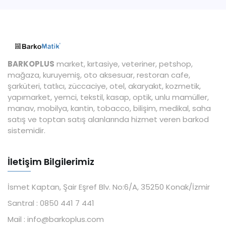
BARKOPLUS
market, kırtasiye, veteriner, petshop,
mağaza, kuruyemiş, oto aksesuar, restoran cafe,
şarküteri, tatlıcı, züccaciye, otel, akaryakıt, kozmetik,
yapımarket, yemci, tekstil, kasap, optik, unlu mamüller,
manav, mobilya, kantin, tobacco, bilişim, medikal, saha
satış ve toptan satış alanlarında hizmet veren barkod
sistemidir.
İletişim Bilgilerimiz
İsmet Kaptan, Şair Eşref Blv. No:6/A, 35250 Konak/İzmir
Santral :
0850 441 7 441
Mail :
info@barkoplus.com