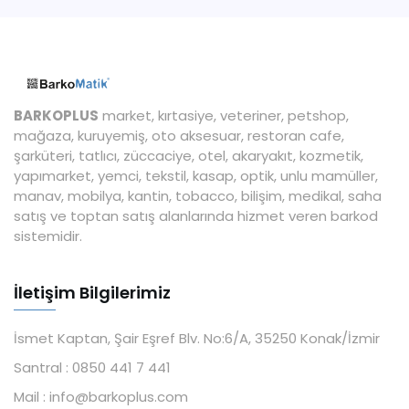
BARKOPLUS
market, kırtasiye, veteriner, petshop,
mağaza, kuruyemiş, oto aksesuar, restoran cafe,
şarküteri, tatlıcı, züccaciye, otel, akaryakıt, kozmetik,
yapımarket, yemci, tekstil, kasap, optik, unlu mamüller,
manav, mobilya, kantin, tobacco, bilişim, medikal, saha
satış ve toptan satış alanlarında hizmet veren barkod
sistemidir.
İletişim Bilgilerimiz
İsmet Kaptan, Şair Eşref Blv. No:6/A, 35250 Konak/İzmir
Santral :
0850 441 7 441
Mail :
info@barkoplus.com