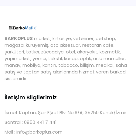
BARKOPLUS
market, kırtasiye, veteriner, petshop,
mağaza, kuruyemiş, oto aksesuar, restoran cafe,
şarküteri, tatlıcı, züccaciye, otel, akaryakıt, kozmetik,
yapımarket, yemci, tekstil, kasap, optik, unlu mamüller,
manav, mobilya, kantin, tobacco, bilişim, medikal, saha
satış ve toptan satış alanlarında hizmet veren barkod
sistemidir.
İletişim Bilgilerimiz
İsmet Kaptan, Şair Eşref Blv. No:6/A, 35250 Konak/İzmir
Santral :
0850 441 7 441
Mail :
info@barkoplus.com