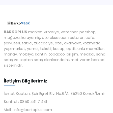
BARKOPLUS
market, kırtasiye, veteriner, petshop,
mağaza, kuruyemiş, oto aksesuar, restoran cafe,
şarküteri, tatlıcı, züccaciye, otel, akaryakıt, kozmetik,
yapımarket, yemci, tekstil, kasap, optik, unlu mamüller,
manav, mobilya, kantin, tobacco, bilişim, medikal, saha
satış ve toptan satış alanlarında hizmet veren barkod
sistemidir.
İletişim Bilgilerimiz
İsmet Kaptan, Şair Eşref Blv. No:6/A, 35250 Konak/İzmir
Santral :
0850 441 7 441
Mail :
info@barkoplus.com