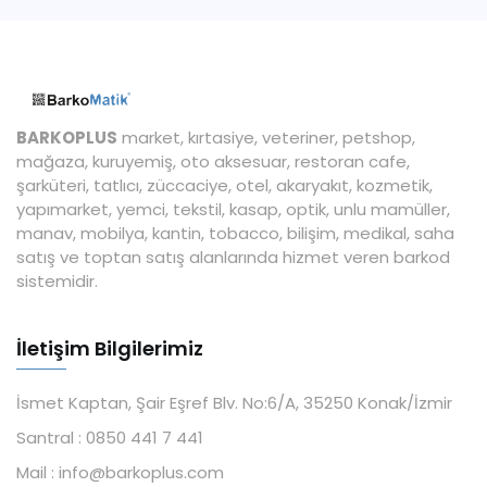
BARKOPLUS
market, kırtasiye, veteriner, petshop,
mağaza, kuruyemiş, oto aksesuar, restoran cafe,
şarküteri, tatlıcı, züccaciye, otel, akaryakıt, kozmetik,
yapımarket, yemci, tekstil, kasap, optik, unlu mamüller,
manav, mobilya, kantin, tobacco, bilişim, medikal, saha
satış ve toptan satış alanlarında hizmet veren barkod
sistemidir.
İletişim Bilgilerimiz
İsmet Kaptan, Şair Eşref Blv. No:6/A, 35250 Konak/İzmir
Santral :
0850 441 7 441
Mail :
info@barkoplus.com