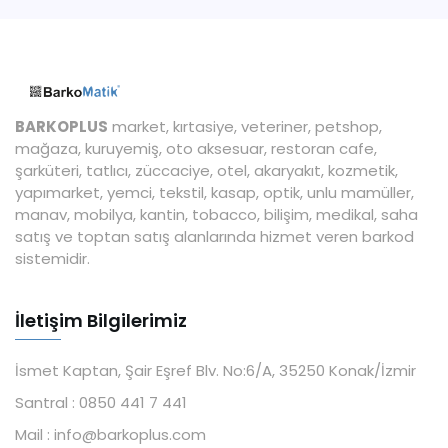
BARKOPLUS
market, kırtasiye, veteriner, petshop,
mağaza, kuruyemiş, oto aksesuar, restoran cafe,
şarküteri, tatlıcı, züccaciye, otel, akaryakıt, kozmetik,
yapımarket, yemci, tekstil, kasap, optik, unlu mamüller,
manav, mobilya, kantin, tobacco, bilişim, medikal, saha
satış ve toptan satış alanlarında hizmet veren barkod
sistemidir.
İletişim Bilgilerimiz
İsmet Kaptan, Şair Eşref Blv. No:6/A, 35250 Konak/İzmir
Santral :
0850 441 7 441
Mail :
info@barkoplus.com