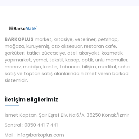
BARKOPLUS
market, kırtasiye, veteriner, petshop,
mağaza, kuruyemiş, oto aksesuar, restoran cafe,
şarküteri, tatlıcı, züccaciye, otel, akaryakıt, kozmetik,
yapımarket, yemci, tekstil, kasap, optik, unlu mamüller,
manav, mobilya, kantin, tobacco, bilişim, medikal, saha
satış ve toptan satış alanlarında hizmet veren barkod
sistemidir.
İletişim Bilgilerimiz
İsmet Kaptan, Şair Eşref Blv. No:6/A, 35250 Konak/İzmir
Santral :
0850 441 7 441
Mail :
info@barkoplus.com