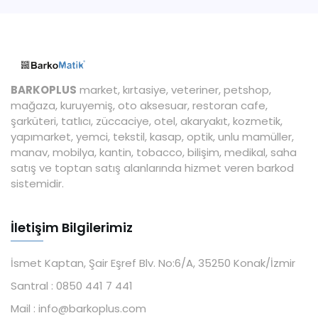
BARKOPLUS
market, kırtasiye, veteriner, petshop,
mağaza, kuruyemiş, oto aksesuar, restoran cafe,
şarküteri, tatlıcı, züccaciye, otel, akaryakıt, kozmetik,
yapımarket, yemci, tekstil, kasap, optik, unlu mamüller,
manav, mobilya, kantin, tobacco, bilişim, medikal, saha
satış ve toptan satış alanlarında hizmet veren barkod
sistemidir.
İletişim Bilgilerimiz
İsmet Kaptan, Şair Eşref Blv. No:6/A, 35250 Konak/İzmir
Santral :
0850 441 7 441
Mail :
info@barkoplus.com