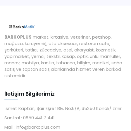
BARKOPLUS
market, kırtasiye, veteriner, petshop,
mağaza, kuruyemiş, oto aksesuar, restoran cafe,
şarküteri, tatlıcı, züccaciye, otel, akaryakıt, kozmetik,
yapımarket, yemci, tekstil, kasap, optik, unlu mamüller,
manav, mobilya, kantin, tobacco, bilişim, medikal, saha
satış ve toptan satış alanlarında hizmet veren barkod
sistemidir.
İletişim Bilgilerimiz
İsmet Kaptan, Şair Eşref Blv. No:6/A, 35250 Konak/İzmir
Santral :
0850 441 7 441
Mail :
info@barkoplus.com