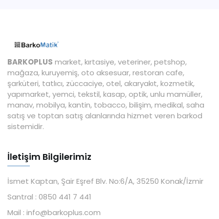
BARKOPLUS
market, kırtasiye, veteriner, petshop,
mağaza, kuruyemiş, oto aksesuar, restoran cafe,
şarküteri, tatlıcı, züccaciye, otel, akaryakıt, kozmetik,
yapımarket, yemci, tekstil, kasap, optik, unlu mamüller,
manav, mobilya, kantin, tobacco, bilişim, medikal, saha
satış ve toptan satış alanlarında hizmet veren barkod
sistemidir.
İletişim Bilgilerimiz
İsmet Kaptan, Şair Eşref Blv. No:6/A, 35250 Konak/İzmir
Santral :
0850 441 7 441
Mail :
info@barkoplus.com