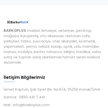
BARKOPLUS
market, kırtasiye, veteriner, petshop,
mağaza, kuruyemiş, oto aksesuar, restoran cafe,
şarküteri, tatlıcı, züccaciye, otel, akaryakıt, kozmetik,
yapımarket, yemci, tekstil, kasap, optik, unlu mamüller,
manav, mobilya, kantin, tobacco, bilişim, medikal, saha
satış ve toptan satış alanlarında hizmet veren barkod
sistemidir.
İletişim Bilgilerimiz
İsmet Kaptan, Şair Eşref Blv. No:6/A, 35250 Konak/İzmir
Santral :
0850 441 7 441
Mail :
info@barkoplus.com