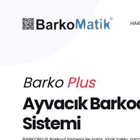
HAK
Barko
Plus
Ayvacık Barko
Sistemi
BARKOPLUS Barkod Sistemi ile satış, stok takip, rapo