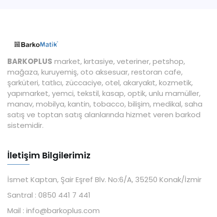
BARKOPLUS
market, kırtasiye, veteriner, petshop,
mağaza, kuruyemiş, oto aksesuar, restoran cafe,
şarküteri, tatlıcı, züccaciye, otel, akaryakıt, kozmetik,
yapımarket, yemci, tekstil, kasap, optik, unlu mamüller,
manav, mobilya, kantin, tobacco, bilişim, medikal, saha
satış ve toptan satış alanlarında hizmet veren barkod
sistemidir.
İletişim Bilgilerimiz
İsmet Kaptan, Şair Eşref Blv. No:6/A, 35250 Konak/İzmir
Santral :
0850 441 7 441
Mail :
info@barkoplus.com