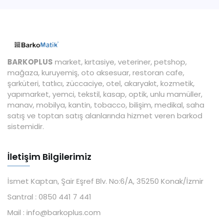
BARKOPLUS
market, kırtasiye, veteriner, petshop,
mağaza, kuruyemiş, oto aksesuar, restoran cafe,
şarküteri, tatlıcı, züccaciye, otel, akaryakıt, kozmetik,
yapımarket, yemci, tekstil, kasap, optik, unlu mamüller,
manav, mobilya, kantin, tobacco, bilişim, medikal, saha
satış ve toptan satış alanlarında hizmet veren barkod
sistemidir.
İletişim Bilgilerimiz
İsmet Kaptan, Şair Eşref Blv. No:6/A, 35250 Konak/İzmir
Santral :
0850 441 7 441
Mail :
info@barkoplus.com