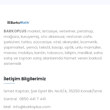
BARKOPLUS
market, kırtasiye, veteriner, petshop,
mağaza, kuruyemiş, oto aksesuar, restoran cafe,
şarküteri, tatlıcı, züccaciye, otel, akaryakıt, kozmetik,
yapımarket, yemci, tekstil, kasap, optik, unlu mamüller,
manav, mobilya, kantin, tobacco, bilişim, medikal, saha
satış ve toptan satış alanlarında hizmet veren barkod
sistemidir.
İletişim Bilgilerimiz
İsmet Kaptan, Şair Eşref Blv. No:6/A, 35250 Konak/İzmir
Santral :
0850 441 7 441
Mail :
info@barkoplus.com