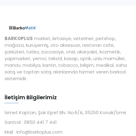
BARKOPLUS
market, kırtasiye, veteriner, petshop,
mağaza, kuruyemiş, oto aksesuar, restoran cafe,
şarküteri, tatlıcı, züccaciye, otel, akaryakıt, kozmetik,
yapımarket, yemci, tekstil, kasap, optik, unlu mamüller,
manav, mobilya, kantin, tobacco, bilişim, medikal, saha
satış ve toptan satış alanlarında hizmet veren barkod
sistemidir.
İletişim Bilgilerimiz
İsmet Kaptan, Şair Eşref Blv. No:6/A, 35250 Konak/İzmir
Santral :
0850 441 7 441
Mail :
info@barkoplus.com