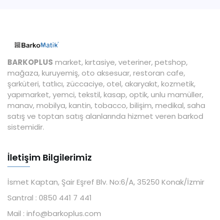
BARKOPLUS
market, kırtasiye, veteriner, petshop,
mağaza, kuruyemiş, oto aksesuar, restoran cafe,
şarküteri, tatlıcı, züccaciye, otel, akaryakıt, kozmetik,
yapımarket, yemci, tekstil, kasap, optik, unlu mamüller,
manav, mobilya, kantin, tobacco, bilişim, medikal, saha
satış ve toptan satış alanlarında hizmet veren barkod
sistemidir.
İletişim Bilgilerimiz
İsmet Kaptan, Şair Eşref Blv. No:6/A, 35250 Konak/İzmir
Santral :
0850 441 7 441
Mail :
info@barkoplus.com