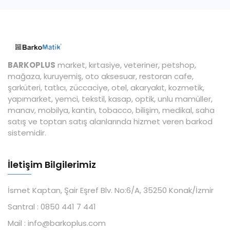
BARKOPLUS
market, kırtasiye, veteriner, petshop,
mağaza, kuruyemiş, oto aksesuar, restoran cafe,
şarküteri, tatlıcı, züccaciye, otel, akaryakıt, kozmetik,
yapımarket, yemci, tekstil, kasap, optik, unlu mamüller,
manav, mobilya, kantin, tobacco, bilişim, medikal, saha
satış ve toptan satış alanlarında hizmet veren barkod
sistemidir.
İletişim Bilgilerimiz
İsmet Kaptan, Şair Eşref Blv. No:6/A, 35250 Konak/İzmir
Santral :
0850 441 7 441
Mail :
info@barkoplus.com