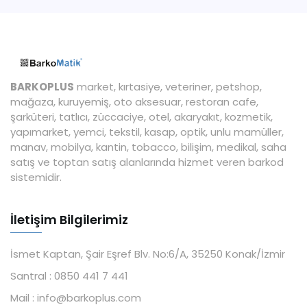
BARKOPLUS
market, kırtasiye, veteriner, petshop,
mağaza, kuruyemiş, oto aksesuar, restoran cafe,
şarküteri, tatlıcı, züccaciye, otel, akaryakıt, kozmetik,
yapımarket, yemci, tekstil, kasap, optik, unlu mamüller,
manav, mobilya, kantin, tobacco, bilişim, medikal, saha
satış ve toptan satış alanlarında hizmet veren barkod
sistemidir.
İletişim Bilgilerimiz
İsmet Kaptan, Şair Eşref Blv. No:6/A, 35250 Konak/İzmir
Santral :
0850 441 7 441
Mail :
info@barkoplus.com