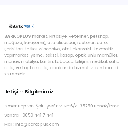
BARKOPLUS
market, kırtasiye, veteriner, petshop,
mağaza, kuruyemiş, oto aksesuar, restoran cafe,
şarküteri, tatlıcı, züccaciye, otel, akaryakıt, kozmetik,
yapımarket, yemci, tekstil, kasap, optik, unlu mamüller,
manav, mobilya, kantin, tobacco, bilişim, medikal, saha
satış ve toptan satış alanlarında hizmet veren barkod
sistemidir.
İletişim Bilgilerimiz
İsmet Kaptan, Şair Eşref Blv. No:6/A, 35250 Konak/İzmir
Santral :
0850 441 7 441
Mail :
info@barkoplus.com