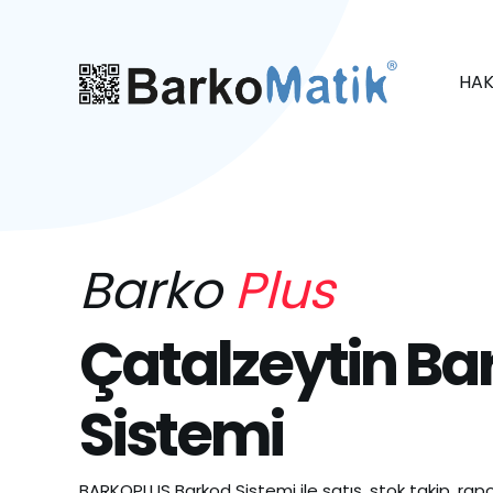
HAK
Barko
Plus
Çatalzeytin Ba
Sistemi
BARKOPLUS Barkod Sistemi ile satış, stok takip, rapo