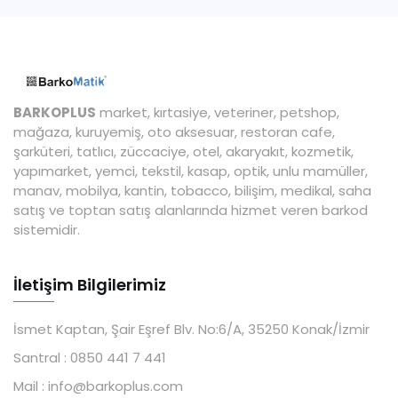
BARKOPLUS
market, kırtasiye, veteriner, petshop,
mağaza, kuruyemiş, oto aksesuar, restoran cafe,
şarküteri, tatlıcı, züccaciye, otel, akaryakıt, kozmetik,
yapımarket, yemci, tekstil, kasap, optik, unlu mamüller,
manav, mobilya, kantin, tobacco, bilişim, medikal, saha
satış ve toptan satış alanlarında hizmet veren barkod
sistemidir.
İletişim Bilgilerimiz
İsmet Kaptan, Şair Eşref Blv. No:6/A, 35250 Konak/İzmir
Santral :
0850 441 7 441
Mail :
info@barkoplus.com