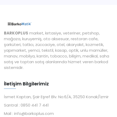
BARKOPLUS
market, kırtasiye, veteriner, petshop,
mağaza, kuruyemiş, oto aksesuar, restoran cafe,
şarküteri, tatlıcı, züccaciye, otel, akaryakıt, kozmetik,
yapımarket, yemci, tekstil, kasap, optik, unlu mamüller,
manav, mobilya, kantin, tobacco, bilişim, medikal, saha
satış ve toptan satış alanlarında hizmet veren barkod
sistemidir.
İletişim Bilgilerimiz
İsmet Kaptan, Şair Eşref Blv. No:6/A, 35250 Konak/İzmir
Santral :
0850 441 7 441
Mail :
info@barkoplus.com