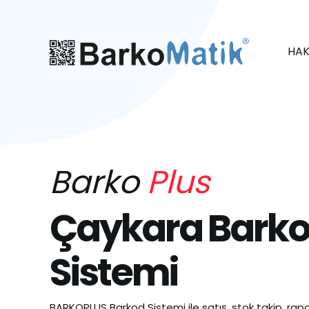
HAK
Barko
Plus
Çaykara Bark
Sistemi
BARKOPLUS Barkod Sistemi ile satış, stok takip, rapo