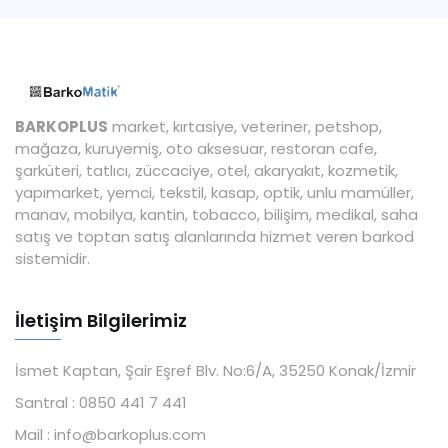
BARKOPLUS
market, kırtasiye, veteriner, petshop,
mağaza, kuruyemiş, oto aksesuar, restoran cafe,
şarküteri, tatlıcı, züccaciye, otel, akaryakıt, kozmetik,
yapımarket, yemci, tekstil, kasap, optik, unlu mamüller,
manav, mobilya, kantin, tobacco, bilişim, medikal, saha
satış ve toptan satış alanlarında hizmet veren barkod
sistemidir.
İletişim Bilgilerimiz
İsmet Kaptan, Şair Eşref Blv. No:6/A, 35250 Konak/İzmir
Santral :
0850 441 7 441
Mail :
info@barkoplus.com