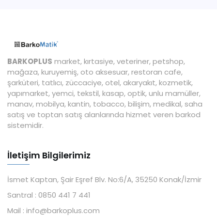
BARKOPLUS
market, kırtasiye, veteriner, petshop,
mağaza, kuruyemiş, oto aksesuar, restoran cafe,
şarküteri, tatlıcı, züccaciye, otel, akaryakıt, kozmetik,
yapımarket, yemci, tekstil, kasap, optik, unlu mamüller,
manav, mobilya, kantin, tobacco, bilişim, medikal, saha
satış ve toptan satış alanlarında hizmet veren barkod
sistemidir.
İletişim Bilgilerimiz
İsmet Kaptan, Şair Eşref Blv. No:6/A, 35250 Konak/İzmir
Santral :
0850 441 7 441
Mail :
info@barkoplus.com