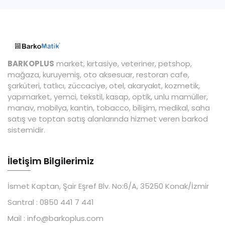
BARKOPLUS
market, kırtasiye, veteriner, petshop,
mağaza, kuruyemiş, oto aksesuar, restoran cafe,
şarküteri, tatlıcı, züccaciye, otel, akaryakıt, kozmetik,
yapımarket, yemci, tekstil, kasap, optik, unlu mamüller,
manav, mobilya, kantin, tobacco, bilişim, medikal, saha
satış ve toptan satış alanlarında hizmet veren barkod
sistemidir.
İletişim Bilgilerimiz
İsmet Kaptan, Şair Eşref Blv. No:6/A, 35250 Konak/İzmir
Santral :
0850 441 7 441
Mail :
info@barkoplus.com