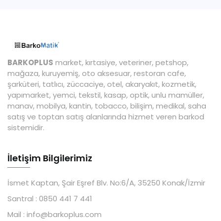
BARKOPLUS
market, kırtasiye, veteriner, petshop,
mağaza, kuruyemiş, oto aksesuar, restoran cafe,
şarküteri, tatlıcı, züccaciye, otel, akaryakıt, kozmetik,
yapımarket, yemci, tekstil, kasap, optik, unlu mamüller,
manav, mobilya, kantin, tobacco, bilişim, medikal, saha
satış ve toptan satış alanlarında hizmet veren barkod
sistemidir.
İletişim Bilgilerimiz
İsmet Kaptan, Şair Eşref Blv. No:6/A, 35250 Konak/İzmir
Santral :
0850 441 7 441
Mail :
info@barkoplus.com