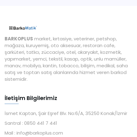
BARKOPLUS
market, kırtasiye, veteriner, petshop,
mağaza, kuruyemiş, oto aksesuar, restoran cafe,
şarküteri, tatlıcı, züccaciye, otel, akaryakıt, kozmetik,
yapımarket, yemci, tekstil, kasap, optik, unlu mamüller,
manav, mobilya, kantin, tobacco, bilişim, medikal, saha
satış ve toptan satış alanlarında hizmet veren barkod
sistemidir.
İletişim Bilgilerimiz
İsmet Kaptan, Şair Eşref Blv. No:6/A, 35250 Konak/İzmir
Santral :
0850 441 7 441
Mail :
info@barkoplus.com