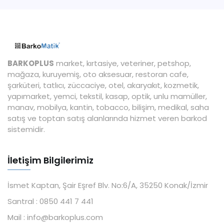
BARKOPLUS
market, kırtasiye, veteriner, petshop,
mağaza, kuruyemiş, oto aksesuar, restoran cafe,
şarküteri, tatlıcı, züccaciye, otel, akaryakıt, kozmetik,
yapımarket, yemci, tekstil, kasap, optik, unlu mamüller,
manav, mobilya, kantin, tobacco, bilişim, medikal, saha
satış ve toptan satış alanlarında hizmet veren barkod
sistemidir.
İletişim Bilgilerimiz
İsmet Kaptan, Şair Eşref Blv. No:6/A, 35250 Konak/İzmir
Santral :
0850 441 7 441
Mail :
info@barkoplus.com