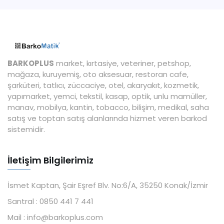
BARKOPLUS
market, kırtasiye, veteriner, petshop,
mağaza, kuruyemiş, oto aksesuar, restoran cafe,
şarküteri, tatlıcı, züccaciye, otel, akaryakıt, kozmetik,
yapımarket, yemci, tekstil, kasap, optik, unlu mamüller,
manav, mobilya, kantin, tobacco, bilişim, medikal, saha
satış ve toptan satış alanlarında hizmet veren barkod
sistemidir.
İletişim Bilgilerimiz
İsmet Kaptan, Şair Eşref Blv. No:6/A, 35250 Konak/İzmir
Santral :
0850 441 7 441
Mail :
info@barkoplus.com