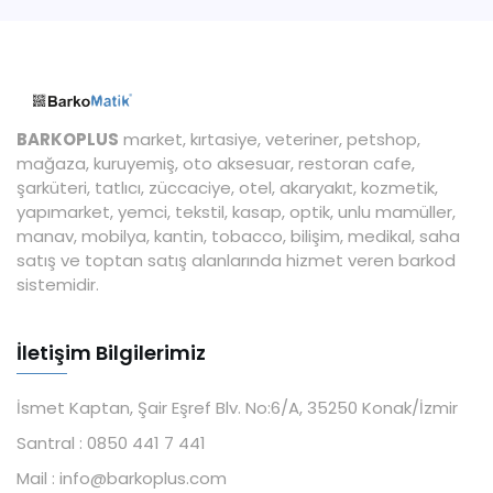
BARKOPLUS
market, kırtasiye, veteriner, petshop,
mağaza, kuruyemiş, oto aksesuar, restoran cafe,
şarküteri, tatlıcı, züccaciye, otel, akaryakıt, kozmetik,
yapımarket, yemci, tekstil, kasap, optik, unlu mamüller,
manav, mobilya, kantin, tobacco, bilişim, medikal, saha
satış ve toptan satış alanlarında hizmet veren barkod
sistemidir.
İletişim Bilgilerimiz
İsmet Kaptan, Şair Eşref Blv. No:6/A, 35250 Konak/İzmir
Santral :
0850 441 7 441
Mail :
info@barkoplus.com