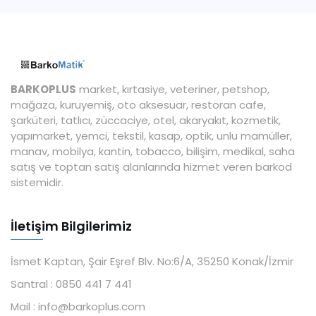
BARKOPLUS
market, kırtasiye, veteriner, petshop,
mağaza, kuruyemiş, oto aksesuar, restoran cafe,
şarküteri, tatlıcı, züccaciye, otel, akaryakıt, kozmetik,
yapımarket, yemci, tekstil, kasap, optik, unlu mamüller,
manav, mobilya, kantin, tobacco, bilişim, medikal, saha
satış ve toptan satış alanlarında hizmet veren barkod
sistemidir.
İletişim Bilgilerimiz
İsmet Kaptan, Şair Eşref Blv. No:6/A, 35250 Konak/İzmir
Santral :
0850 441 7 441
Mail :
info@barkoplus.com