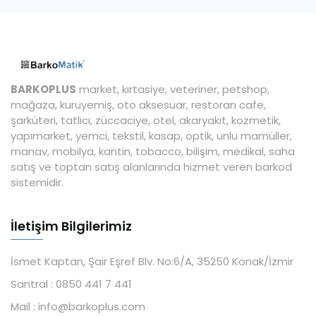
BARKOPLUS
market, kırtasiye, veteriner, petshop,
mağaza, kuruyemiş, oto aksesuar, restoran cafe,
şarküteri, tatlıcı, züccaciye, otel, akaryakıt, kozmetik,
yapımarket, yemci, tekstil, kasap, optik, unlu mamüller,
manav, mobilya, kantin, tobacco, bilişim, medikal, saha
satış ve toptan satış alanlarında hizmet veren barkod
sistemidir.
İletişim Bilgilerimiz
İsmet Kaptan, Şair Eşref Blv. No:6/A, 35250 Konak/İzmir
Santral :
0850 441 7 441
Mail :
info@barkoplus.com