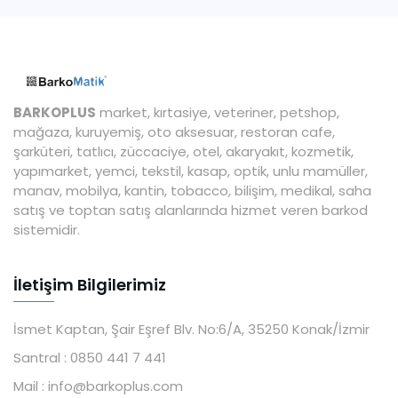
BARKOPLUS
market, kırtasiye, veteriner, petshop,
mağaza, kuruyemiş, oto aksesuar, restoran cafe,
şarküteri, tatlıcı, züccaciye, otel, akaryakıt, kozmetik,
yapımarket, yemci, tekstil, kasap, optik, unlu mamüller,
manav, mobilya, kantin, tobacco, bilişim, medikal, saha
satış ve toptan satış alanlarında hizmet veren barkod
sistemidir.
İletişim Bilgilerimiz
İsmet Kaptan, Şair Eşref Blv. No:6/A, 35250 Konak/İzmir
Santral :
0850 441 7 441
Mail :
info@barkoplus.com