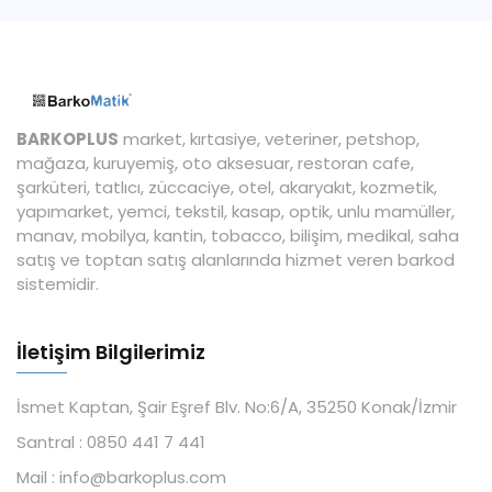
BARKOPLUS
market, kırtasiye, veteriner, petshop,
mağaza, kuruyemiş, oto aksesuar, restoran cafe,
şarküteri, tatlıcı, züccaciye, otel, akaryakıt, kozmetik,
yapımarket, yemci, tekstil, kasap, optik, unlu mamüller,
manav, mobilya, kantin, tobacco, bilişim, medikal, saha
satış ve toptan satış alanlarında hizmet veren barkod
sistemidir.
İletişim Bilgilerimiz
İsmet Kaptan, Şair Eşref Blv. No:6/A, 35250 Konak/İzmir
Santral :
0850 441 7 441
Mail :
info@barkoplus.com