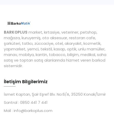
BARKOPLUS
market, kırtasiye, veteriner, petshop,
mağaza, kuruyemiş, oto aksesuar, restoran cafe,
şarküteri, tatlıcı, züccaciye, otel, akaryakıt, kozmetik,
yapımarket, yemci, tekstil, kasap, optik, unlu mamüller,
manav, mobilya, kantin, tobacco, bilişim, medikal, saha
satış ve toptan satış alanlarında hizmet veren barkod
sistemidir.
İletişim Bilgilerimiz
İsmet Kaptan, Şair Eşref Blv. No:6/A, 35250 Konak/İzmir
Santral :
0850 441 7 441
Mail :
info@barkoplus.com