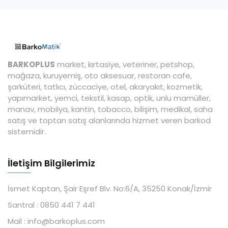
BARKOPLUS
market, kırtasiye, veteriner, petshop,
mağaza, kuruyemiş, oto aksesuar, restoran cafe,
şarküteri, tatlıcı, züccaciye, otel, akaryakıt, kozmetik,
yapımarket, yemci, tekstil, kasap, optik, unlu mamüller,
manav, mobilya, kantin, tobacco, bilişim, medikal, saha
satış ve toptan satış alanlarında hizmet veren barkod
sistemidir.
İletişim Bilgilerimiz
İsmet Kaptan, Şair Eşref Blv. No:6/A, 35250 Konak/İzmir
Santral :
0850 441 7 441
Mail :
info@barkoplus.com