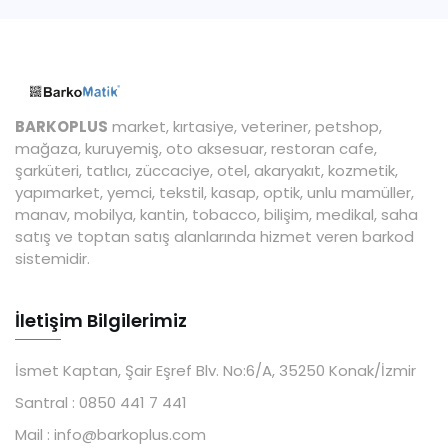
BARKOPLUS
market, kırtasiye, veteriner, petshop,
mağaza, kuruyemiş, oto aksesuar, restoran cafe,
şarküteri, tatlıcı, züccaciye, otel, akaryakıt, kozmetik,
yapımarket, yemci, tekstil, kasap, optik, unlu mamüller,
manav, mobilya, kantin, tobacco, bilişim, medikal, saha
satış ve toptan satış alanlarında hizmet veren barkod
sistemidir.
İletişim Bilgilerimiz
İsmet Kaptan, Şair Eşref Blv. No:6/A, 35250 Konak/İzmir
Santral :
0850 441 7 441
Mail :
info@barkoplus.com