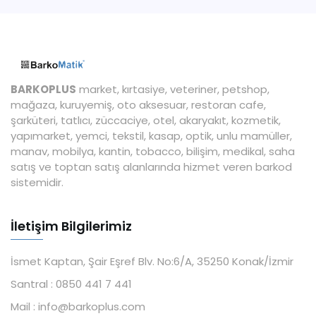
BARKOPLUS
market, kırtasiye, veteriner, petshop,
mağaza, kuruyemiş, oto aksesuar, restoran cafe,
şarküteri, tatlıcı, züccaciye, otel, akaryakıt, kozmetik,
yapımarket, yemci, tekstil, kasap, optik, unlu mamüller,
manav, mobilya, kantin, tobacco, bilişim, medikal, saha
satış ve toptan satış alanlarında hizmet veren barkod
sistemidir.
İletişim Bilgilerimiz
İsmet Kaptan, Şair Eşref Blv. No:6/A, 35250 Konak/İzmir
Santral :
0850 441 7 441
Mail :
info@barkoplus.com