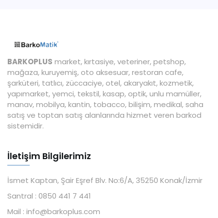
BARKOPLUS
market, kırtasiye, veteriner, petshop,
mağaza, kuruyemiş, oto aksesuar, restoran cafe,
şarküteri, tatlıcı, züccaciye, otel, akaryakıt, kozmetik,
yapımarket, yemci, tekstil, kasap, optik, unlu mamüller,
manav, mobilya, kantin, tobacco, bilişim, medikal, saha
satış ve toptan satış alanlarında hizmet veren barkod
sistemidir.
İletişim Bilgilerimiz
İsmet Kaptan, Şair Eşref Blv. No:6/A, 35250 Konak/İzmir
Santral :
0850 441 7 441
Mail :
info@barkoplus.com