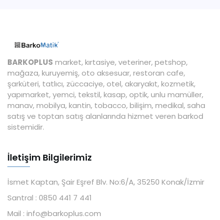
BARKOPLUS
market, kırtasiye, veteriner, petshop,
mağaza, kuruyemiş, oto aksesuar, restoran cafe,
şarküteri, tatlıcı, züccaciye, otel, akaryakıt, kozmetik,
yapımarket, yemci, tekstil, kasap, optik, unlu mamüller,
manav, mobilya, kantin, tobacco, bilişim, medikal, saha
satış ve toptan satış alanlarında hizmet veren barkod
sistemidir.
İletişim Bilgilerimiz
İsmet Kaptan, Şair Eşref Blv. No:6/A, 35250 Konak/İzmir
Santral :
0850 441 7 441
Mail :
info@barkoplus.com