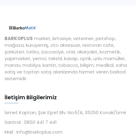
BARKOPLUS
market, kırtasiye, veteriner, petshop,
mağaza, kuruyemiş, oto aksesuar, restoran cafe,
şarküteri, tatlıcı, züccaciye, otel, akaryakıt, kozmetik,
yapımarket, yemci, tekstil, kasap, optik, unlu mamüller,
manav, mobilya, kantin, tobacco, bilişim, medikal, saha
satış ve toptan satış alanlarında hizmet veren barkod
sistemidir.
İletişim Bilgilerimiz
İsmet Kaptan, Şair Eşref Blv. No:6/A, 35250 Konak/İzmir
Santral :
0850 441 7 441
Mail :
info@barkoplus.com