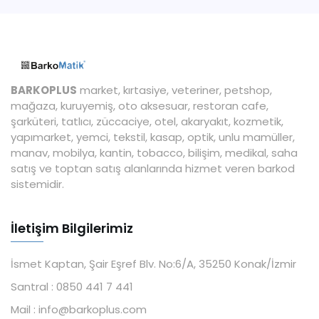
BARKOPLUS
market, kırtasiye, veteriner, petshop,
mağaza, kuruyemiş, oto aksesuar, restoran cafe,
şarküteri, tatlıcı, züccaciye, otel, akaryakıt, kozmetik,
yapımarket, yemci, tekstil, kasap, optik, unlu mamüller,
manav, mobilya, kantin, tobacco, bilişim, medikal, saha
satış ve toptan satış alanlarında hizmet veren barkod
sistemidir.
İletişim Bilgilerimiz
İsmet Kaptan, Şair Eşref Blv. No:6/A, 35250 Konak/İzmir
Santral :
0850 441 7 441
Mail :
info@barkoplus.com